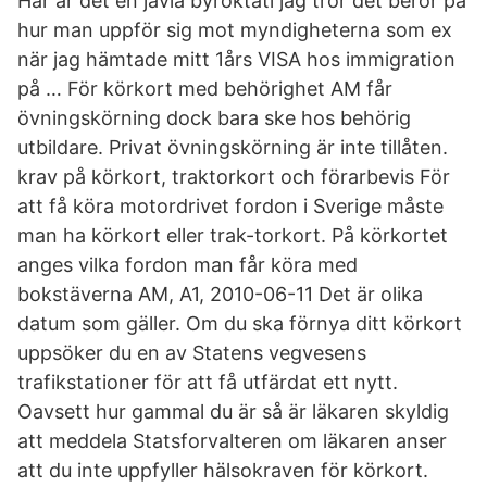
Här är det en jävla byroktati jag tror det beror på
hur man uppför sig mot myndigheterna som ex
när jag hämtade mitt 1års VISA hos immigration
på … För körkort med behörighet AM får
övningskörning dock bara ske hos behörig
utbildare. Privat övningskörning är inte tillåten.
krav på körkort, traktorkort och förarbevis För
att få köra motordrivet fordon i Sverige måste
man ha körkort eller trak-torkort. På körkortet
anges vilka fordon man får köra med
bokstäverna AM, A1, 2010-06-11 Det är olika
datum som gäller. Om du ska förnya ditt körkort
uppsöker du en av Statens vegvesens
trafikstationer för att få utfärdat ett nytt.
Oavsett hur gammal du är så är läkaren skyldig
att meddela Statsforvalteren om läkaren anser
att du inte uppfyller hälsokraven för körkort.