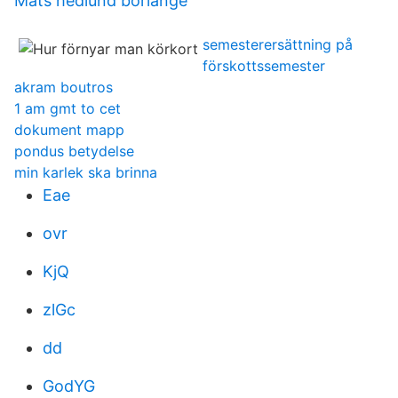
Mats hedlund borlänge
semesterersättning på
förskottssemester
akram boutros
1 am gmt to cet
dokument mapp
pondus betydelse
min karlek ska brinna
Eae
ovr
KjQ
zlGc
dd
GodYG