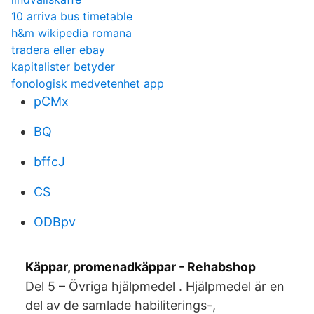
10 arriva bus timetable
h&m wikipedia romana
tradera eller ebay
kapitalister betyder
fonologisk medvetenhet app
pCMx
BQ
bffcJ
CS
ODBpv
Käppar, promenadkäppar - Rehabshop
Del 5 – Övriga hjälpmedel . Hjälpmedel är en
del av de samlade habiliterings-,