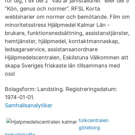
för dig, t ex del 2 ”Vad är jämställdhet” eller del 5
”Kön, genus och normer”. RFSL Korta
webbinarier om normer och bemötande. Film om
minoritetsstress Hjälpmedel Kalmar Län -
brukare, funktionsnedsättning, assistanstjänster,
hemtjänster, hjälpmedel, kontaktmannaskap,
ledsagarservice, assistansanordnare
Hjälpmedelscentralen, Eskilstuna Välkommen att
skapa Sveriges friskaste län tillsammans med
oss!
Bolagsform: Landsting. Registreringsdatum:
1974-01-01.
Samhallsanalytiker
tolkcentralen
göteborg
lindvallskaffe