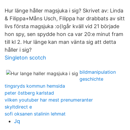
Hur länge håller magsjuka i sig? Skrivet av: Linda
& Filippa+Måns Usch, Filippa har drabbats av sitt
livs första magsjuka :o(Igår kväll vid 21 började
hon spy, sen spydde hon ca var 20:e minut fram
till kl 2. Hur länge kan man vänta sig att detta
håller i sig?
Singleton scotch
bildmanipulation
geschichte
tingsryds kommun hemsida
peter östberg karlstad
vilken youtuber har mest prenumeranter
skyltdirect e
sofi oksanen stalinin lehmat
Jq