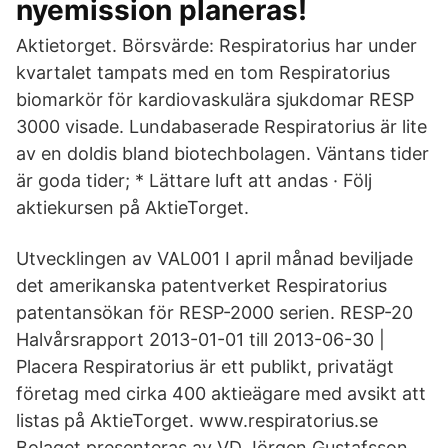
nyemission planeras!
Aktietorget. Börsvärde: Respiratorius har under
kvartalet tampats med en tom Respiratorius
biomarkör för kardiovaskulära sjukdomar RESP
3000 visade. Lundabaserade Respiratorius är lite
av en doldis bland biotechbolagen. Väntans tider
är goda tider; * Lättare luft att andas · Följ
aktiekursen på AktieTorget.
Utvecklingen av VAL001 I april månad beviljade
det amerikanska patentverket Respiratorius
patentansökan för RESP-2000 serien. RESP-20
Halvårsrapport 2013-01-01 till 2013-06-30 |
Placera Respiratorius är ett publikt, privatägt
företag med cirka 400 aktieägare med avsikt att
listas på AktieTorget. www.respiratorius.se
Bolaget presenteras av VD Jörgen Gustafsson,