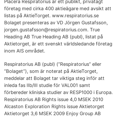
Placera Respiratorius är ett publikt, privatägt
företag med cirka 400 aktieägare med avsikt att
listas på AktieTorget. www.respiratorius.se
Bolaget presenteras av VD Jörgen Gustafsson,
jorgen.gustafsson@respiratorius.com. True
Heading AB True Heading AB (publ), listat på
Aktietorget, är ett svenskt världsledande företag
inom AIS området.
Respiratorius AB (publ) (”Respiratorius” eller
”Bolaget”), som är noterat på AktieTorget,
meddelar att Bolaget tar viktiga steg inför att
inleda fas IIb/III studie för VAL001 samt
förbereder kliniska studier av RESP1000 i Europa.
Respiratorius AB Rights issue 4,0 MSEK 2010
Alcaston Exploration Rights issue Aktietorget
Aktietorget 3,6 MSEK 2009 Enjoy Group AB