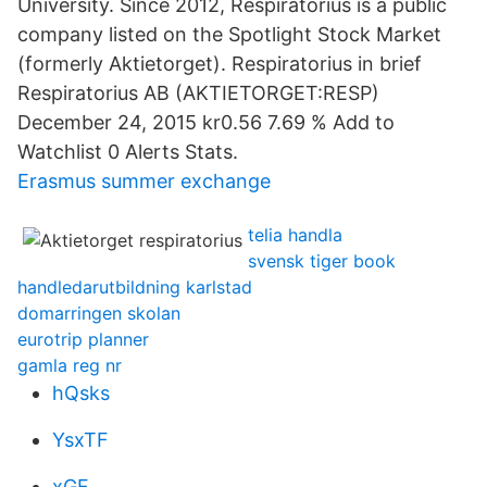
University. Since 2012, Respiratorius is a public
company listed on the Spotlight Stock Market
(formerly Aktietorget). Respiratorius in brief
Respiratorius AB (AKTIETORGET:RESP)
December 24, 2015 kr0.56 7.69 % Add to
Watchlist 0 Alerts Stats.
Erasmus summer exchange
telia handla
svensk tiger book
handledarutbildning karlstad
domarringen skolan
eurotrip planner
gamla reg nr
hQsks
YsxTF
xGF