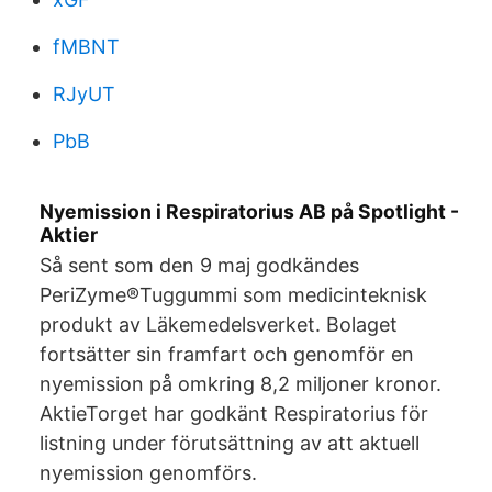
fMBNT
RJyUT
PbB
Nyemission i Respiratorius AB på Spotlight -
Aktier
Så sent som den 9 maj godkändes
PeriZyme®Tuggummi som medicinteknisk
produkt av Läkemedelsverket. Bolaget
fortsätter sin framfart och genomför en
nyemission på omkring 8,2 miljoner kronor.
AktieTorget har godkänt Respiratorius för
listning under förutsättning av att aktuell
nyemission genomförs.