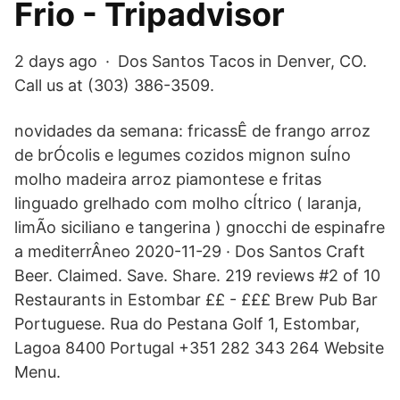
Frio - Tripadvisor
2 days ago · Dos Santos Tacos in Denver, CO.
Call us at (303) 386-3509.
novidades da semana: fricassÊ de frango arroz
de brÓcolis e legumes cozidos mignon suÍno
molho madeira arroz piamontese e fritas
linguado grelhado com molho cÍtrico ( laranja,
limÃo siciliano e tangerina ) gnocchi de espinafre
a mediterrÂneo 2020-11-29 · Dos Santos Craft
Beer. Claimed. Save. Share. 219 reviews #2 of 10
Restaurants in Estombar ££ - £££ Brew Pub Bar
Portuguese. Rua do Pestana Golf 1, Estombar,
Lagoa 8400 Portugal +351 282 343 264 Website
Menu.